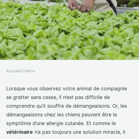
Accueil
›
Chiens
CHIENS
Quelles méthodes naturelles sont
Lorsque vous observez votre animal de compagnie
se gratter sans cesse, il n’est pas difficile de
efficaces pour traiter les
comprendre qu’il souffre de démangeaisons. Or, les
allergies cutanées chez les chiens
démangeaisons chez les chiens peuvent être le
?
symptôme d’une allergie cutanée. Et comme le
vétérinaire
n’a pas toujours une solution miracle, il
Lilou
•
1 avril 2024
•
6 min de lecture