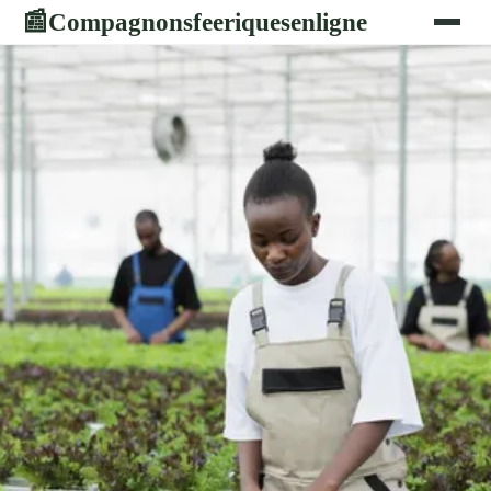
Compagnonsfeeriquesenligne
📰