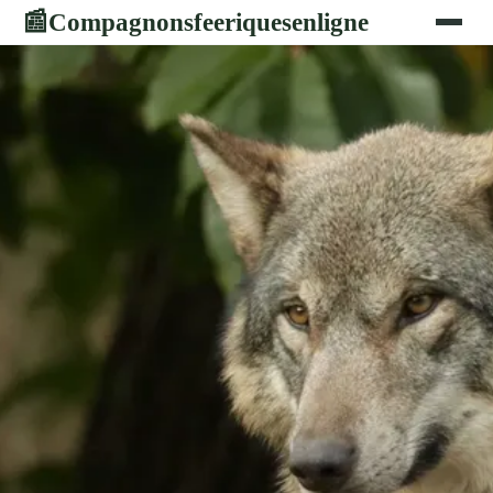
Compagnonsfeeriquesenligne
📰