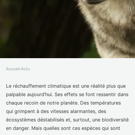
Accueil
›
Actu
ACTU
Quelles espèces sont les plus
Le réchauffement climatique est une réalité plus que
palpable aujourd’hui. Ses effets se font ressentir dans
menacées par le changement
chaque recoin de notre planète. Des températures
climatique ?
qui grimpent à des vitesses alarmantes, des
écosystèmes déstabilisés et, surtout, une biodiversité
Lilou
•
1 avril 2024
•
5 min de lecture
en danger. Mais quelles sont ces espèces qui sont